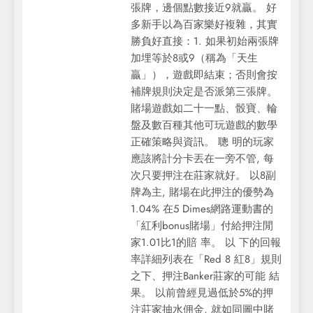
張牌，邊個點數接近9就贏。 好
多新手以為百家樂好複雜，其實
勝負好直接：1. 如果初始兩張牌
加埋等於8或9（稱為「天生
贏」），遊戲即結束；否則會按
補牌規則決定是否派第三張牌。
賭場遊戲如二十一點、骰寶、輪
盤及數百種其他可玩遊戲的數學
正確策略與資訊。 聰 明的玩家
應該將計分卡丟在⼀旁不管, 每
次只要押注在莊家就好。 以8副
牌為主, 賭場在此押注的優勢為
1.04% 在5 Dimes網路運動書的
「紅利bonus賭場」付給押注閒
家1.01⽐1的賠 率。 以 下的回報
率詳細列表在「Red 8 紅8」規則
之下、押注Banker莊家的可能 結
果。 以前曾經⾒過低於5%的押
注莊家抽⽔佣⾦, 就如同圖中賭