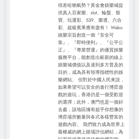
得差咗啲氣勢？黃金會娛樂城提
供真人百家樂、slot、輪盤、骰
寶、玩運彩、539、樂透、六合
彩、超級賓果應有盡有！ Wabo
娛樂宗旨創造一個『安全可
靠』、『即時便利』、『公平公
正』、『專業營運』的優質娛樂
服務平台，能創造出嶄新的線上
娛樂城價值以及達到多方普及的
目的，成為具有領導指標性的娛
樂網站。 但對於中國人民來說，
如果希望可以安全的進行博弈遊
戲的遊玩，香港仍是一個受歡迎
的選擇；此外，澳門也是一個好
去處，該地區擁有超乎你想像的
博弈場所數量與各式各樣豐富的
遊戲內容。 我們致力成為世界上
最權威的網上賭場評估網站，為