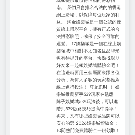
玩家提供最值得信賴的博彩指
南。 我們只會排名合法的的香港
網上賭場，以保障每位玩家的利
益。 淘金娛樂城是一個公認的優
質線上博彩平台，擁有正式的合
法博彩牌照，確保了安全可靠的
運營。 17娛樂城是一個在線上娛
樂領域中相對不太知名且品牌形
象有待提升的平台。快點找親朋
好友來一起領娛樂城體驗金吧！
在這邊就要用三個層面來跟各位
分析，為何大多數的玩家都推薦
線上進行投注！ 尊龙凯时 ！ 娛
樂城推薦新手539玩家在熟悉一
陣子娛樂城539玩法後，可以進
階到539版路技巧提高中獎率！
再來，又有哪些娛樂城品牌可以
安心的選 2026娛樂城體驗金：
10間熱門免費體驗金一鍵領取！