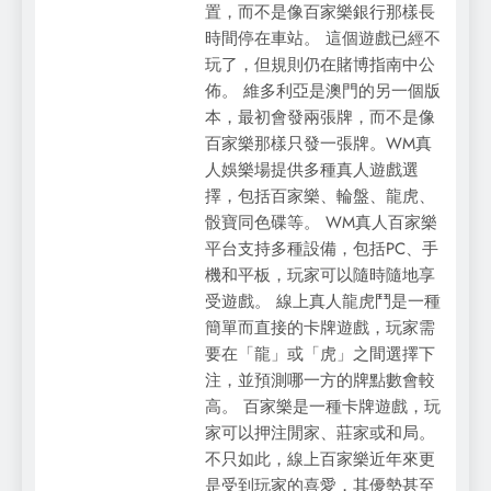
置，而不是像百家樂銀行那樣長
時間停在車站。 這個遊戲已經不
玩了，但規則仍在賭博指南中公
佈。 維多利亞是澳門的另一個版
本，最初會發兩張牌，而不是像
百家樂那樣只發一張牌。WM真
人娛樂場提供多種真人遊戲選
擇，包括百家樂、輪盤、龍虎、
骰寶同色碟等。 WM真人百家樂
平台支持多種設備，包括PC、手
機和平板，玩家可以隨時隨地享
受遊戲。 線上真人龍虎鬥是一種
簡單而直接的卡牌遊戲，玩家需
要在「龍」或「虎」之間選擇下
注，並預測哪一方的牌點數會較
高。 百家樂是一種卡牌遊戲，玩
家可以押注閒家、莊家或和局。
不只如此，線上百家樂近年來更
是受到玩家的喜愛，其優勢甚至