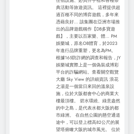
住宿設施、必買伴手禮和各種祭
典活動等旅遊資訊。 這裡提供超
過百種不同的博弈遊戲，多年來
憑藉良好… 該集團在亞洲市場推
出的品牌遊戲稱作【DB多寶遊
戲】，主要以百家樂、體… PM
娛樂城，原名OB體育，於2023
年進行品牌重塑，更名為PM。
根據165防詐網的調查和報告，JY
娛樂城實際上是一個偽裝成博彩
平台的詐騙網站。查看關空觀覽
大廳 Sky View 的詳細資訊 浪花
之湯是一個當日來回的溫泉設
施，位於大阪都會中心的商業大
樓最頂樓。 碧水環繞、綠意盎然
的中之島，是代表水都大阪的都
市綠洲。 在自然公園的懸空通道
途中，可以登上標高82公尺的展
望塔俯瞰大阪的城市風光。 位於