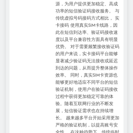
源，为用户提供更加稳定、高成
功率的短信验证码接收服务。 与
传统虚拟号码接码方式相比， 实
卡接码 使用真实SIM卡线路，因
此在短信到达率、验证码接收速
度以及平台兼容性方面具有明显
优势。 对于需要频繁接收验证码
的用户来说，实卡接码平台能够
显著减少验证码无法接收或延迟
到达的问题，从而提升整体操作
效率。 同时，真实SIM卡资源也
能够更好地适应不同平台的短信
验证机制，使用户在验证码接收
过程中获得更加稳定可靠的体
验。随着互联网行业的不断发
展，短信验证需求也在持续增
长。 越来越多平台开始采用更加
严格的验证机制，以提高账号安
全性。 在这种趋势下，传统临时