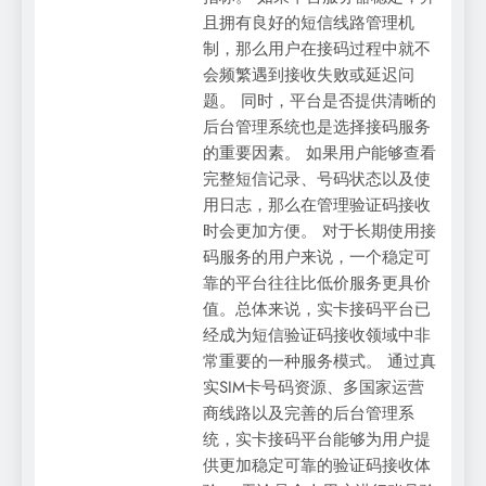
且拥有良好的短信线路管理机
制，那么用户在接码过程中就不
会频繁遇到接收失败或延迟问
题。 同时，平台是否提供清晰的
后台管理系统也是选择接码服务
的重要因素。 如果用户能够查看
完整短信记录、号码状态以及使
用日志，那么在管理验证码接收
时会更加方便。 对于长期使用接
码服务的用户来说，一个稳定可
靠的平台往往比低价服务更具价
值。总体来说，实卡接码平台已
经成为短信验证码接收领域中非
常重要的一种服务模式。 通过真
实SIM卡号码资源、多国家运营
商线路以及完善的后台管理系
统，实卡接码平台能够为用户提
供更加稳定可靠的验证码接收体