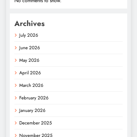
No comments to show.
Archives
July 2026
June 2026
May 2026
April 2026
March 2026
February 2026
January 2026
December 2025
November 2025