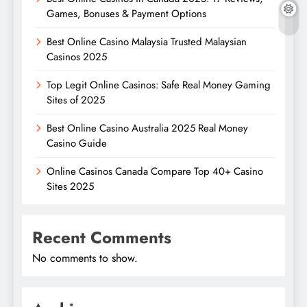
Games, Bonuses & Payment Options
Best Online Casino Malaysia Trusted Malaysian
Casinos 2025
Top Legit Online Casinos: Safe Real Money Gaming
Sites of 2025
Best Online Casino Australia 2025 Real Money
Casino Guide
Online Casinos Canada Compare Top 40+ Casino
Sites 2025
Recent Comments
No comments to show.