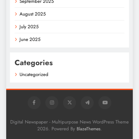
September 2025
August 2025
July 2025
June 2025
Categories
Uncategorized
Digital Newspaper - Multipurpose News WordPress Theme
2026. Powered By
.
BlazeThemes