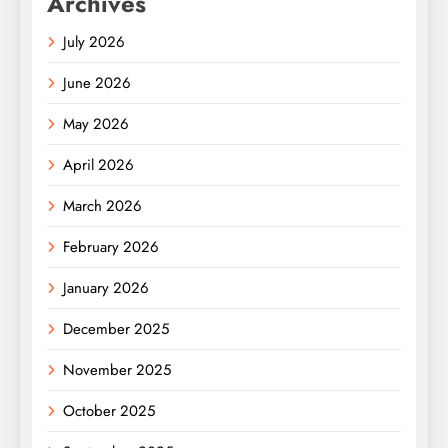
Archives
July 2026
June 2026
May 2026
April 2026
March 2026
February 2026
January 2026
December 2025
November 2025
October 2025