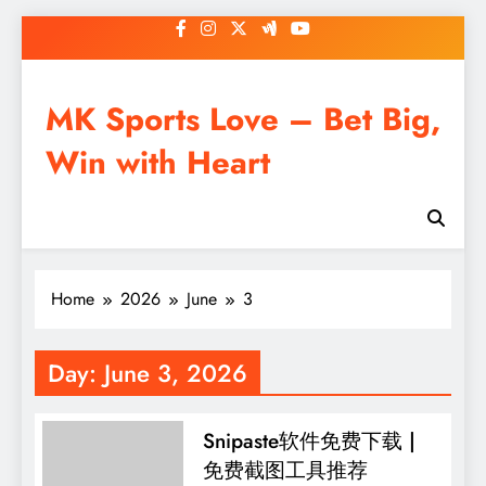
Skip
to
content
MK Sports Love – Bet Big,
Win with Heart
Home
2026
June
3
Day:
June 3, 2026
Snipaste软件免费下载 |
免费截图工具推荐