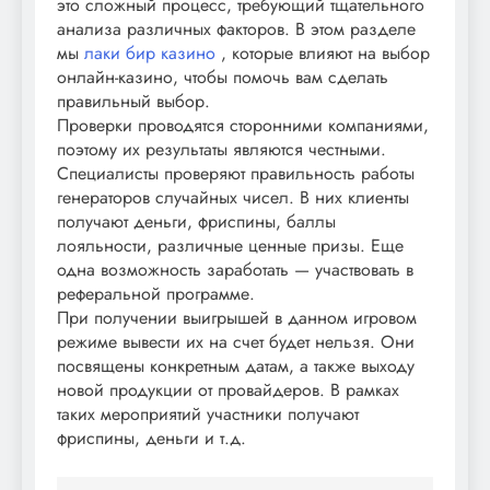
это сложный процесс, требующий тщательного
анализа различных факторов. В этом разделе
мы
лаки бир казино
, которые влияют на выбор
онлайн-казино, чтобы помочь вам сделать
правильный выбор.
Проверки проводятся сторонними компаниями,
поэтому их результаты являются честными.
Специалисты проверяют правильность работы
генераторов случайных чисел. В них клиенты
получают деньги, фриспины, баллы
лояльности, различные ценные призы. Еще
одна возможность заработать — участвовать в
реферальной программе.
При получении выигрышей в данном игровом
режиме вывести их на счет будет нельзя. Они
посвящены конкретным датам, а также выходу
новой продукции от провайдеров. В рамках
таких мероприятий участники получают
фриспины, деньги и т.д.