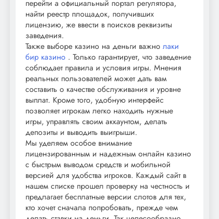
перейти а официальный портал регулятора,
найти реестр площадок, получивших
лицензию, же ввести в поисков реквизиты
заведения.
Также выборе казино на деньги важно
лаки
бир казино
. Только гарантирует, что заведение
соблюдает правила и условия игры. Мнения
реальных пользователей может дать вам
составить о качестве обслуживания и уровне
выплат. Кроме того, удобную интерфейс
позволяет игрокам легко находить нужные
игры, управлять своим аккаунтом, делать
депозиты и выводить выигрыши.
Мы уделяем особое внимание
лицензированным и надежным онлайн казино
с быстрым выводом средств и мобильной
версией для удобства игроков. Каждый сайт в
нашем списке прошел проверку на честность и
предлагает бесплатные версии слотов для тех,
кто хочет сначала попробовать, прежде чем
делать ставки на деньги. Так целесообразно