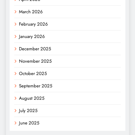
March 2026
February 2026
January 2026
December 2025
November 2025
October 2025
September 2025
August 2025
July 2025
June 2025