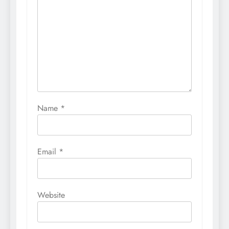
Name
*
Email
*
Website