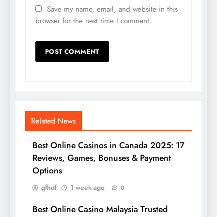
Save my name, email, and website in this
browser for the next time I comment.
Related News
Best Online Casinos in Canada 2025: 17
Reviews, Games, Bonuses & Payment
Options
gfhdf
1 week ago
0
Best Online Casino Malaysia Trusted