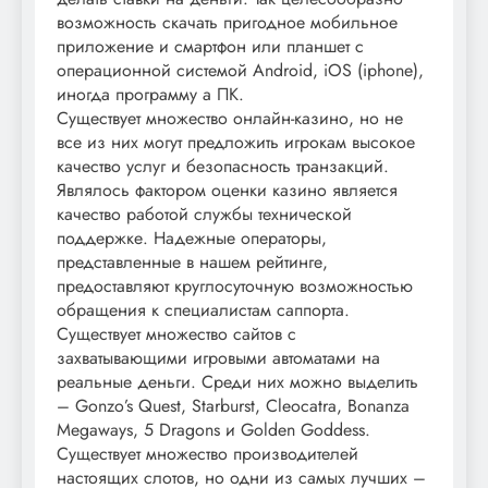
возможность скачать пригодное мобильное
приложение и смартфон или планшет с
операционной системой Android, iOS (iphone),
иногда программу а ПК.
Существует множество онлайн-казино, но не
все из них могут предложить игрокам высокое
качество услуг и безопасность транзакций.
Являлось фактором оценки казино является
качество работой службы технической
поддержке. Надежные операторы,
представленные в нашем рейтинге,
предоставляют круглосуточную возможностью
обращения к специалистам саппорта.
Существует множество сайтов с
захватывающими игровыми автоматами на
реальные деньги. Среди них можно выделить
– Gonzo’s Quest, Starburst, Cleoсatra, Bonanza
Megaways, 5 Dragons и Golden Goddess.
Существует множество производителей
настоящих слотов, но одни из самых лучших –