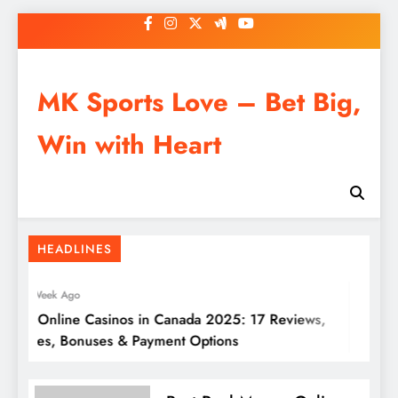
Skip
to
content
MK Sports Love – Bet Big,
Win with Heart
HEADLINES
1 Week Ago
2 W
Best Online Casinos in Canada 2025: 17 Reviews,
Best 
Games, Bonuses & Payment Options
Casi