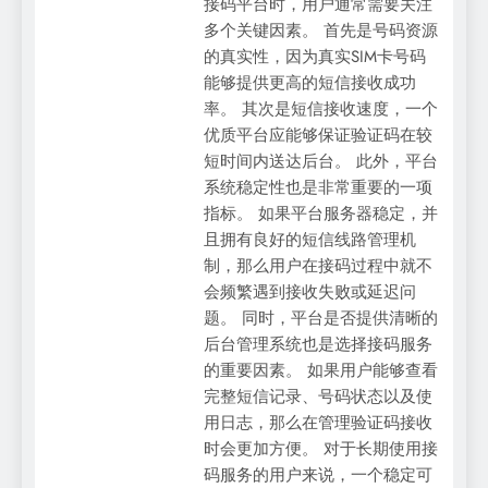
接码平台时，用户通常需要关注
多个关键因素。 首先是号码资源
的真实性，因为真实SIM卡号码
能够提供更高的短信接收成功
率。 其次是短信接收速度，一个
优质平台应能够保证验证码在较
短时间内送达后台。 此外，平台
系统稳定性也是非常重要的一项
指标。 如果平台服务器稳定，并
且拥有良好的短信线路管理机
制，那么用户在接码过程中就不
会频繁遇到接收失败或延迟问
题。 同时，平台是否提供清晰的
后台管理系统也是选择接码服务
的重要因素。 如果用户能够查看
完整短信记录、号码状态以及使
用日志，那么在管理验证码接收
时会更加方便。 对于长期使用接
码服务的用户来说，一个稳定可