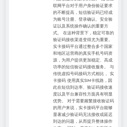
联网平台对于用户身份验证要求
的不断提高，短信验证码已经成
为账号注册、登录确认、安全验
证以及系统操作确认的重要方
式。 在这种背景下，稳定可靠的
验证码接收渠道变得尤为重要。
实卡接码平台通过整合多个国家
和地区运营商的真实手机号码资
源，为用户提供更加稳定、高成
功率的短信验证码接收服务。 与
传统虚拟号码接码方式相比， 实
卡接码 使用真实SIM卡线路，因
此在短信到达率、验证码接收速
度以及平台兼容性方面具有明显
优势。 对于需要频繁接收验证码
的用户来说，实卡接码平台能够
显著减少验证码无法接收或延迟
到达的问题，从而提升整体操作