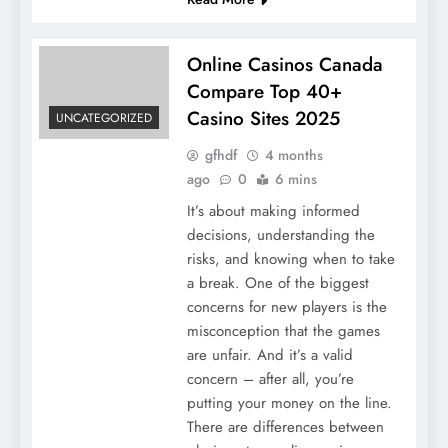
Online Casinos Canada
Compare Top 40+
Casino Sites 2025
UNCATEGORIZED
gfhdf
4 months
ago
0
6 mins
It’s about making informed
decisions, understanding the
risks, and knowing when to take
a break. One of the biggest
concerns for new players is the
misconception that the games
are unfair. And it’s a valid
concern – after all, you’re
putting your money on the line.
There are differences between