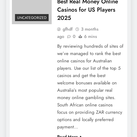
Best Real Money Online
Casinos for US Players
2025
UNCATEGORIZED
gfhdf
3 months
ago
0
6 mins
By reviewing hundreds of sites of
we’ve managed to rank the best
online casinos for Australian
players. Use our list of the top 5
casinos and get the best
welcome bonuses available on
Australia’s most popular real
money online gambling sites.
South African online casinos
focus on providing ZAR currency
options and locally preferred
payment…
Read More