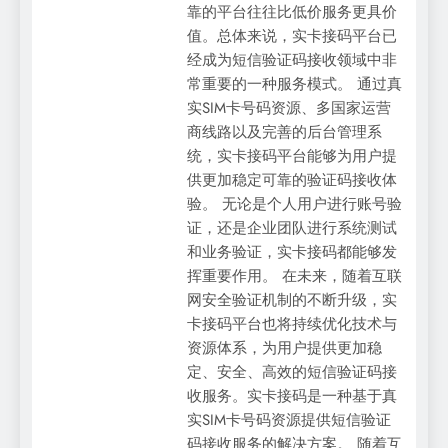
靠的平台往往比低价服务更具价
值。总体来说，实卡接码平台已
经成为短信验证码接收领域中非
常重要的一种服务模式。 通过真
实SIM卡号码资源、多国家运营
商线路以及完善的后台管理系
统，实卡接码平台能够为用户提
供更加稳定可靠的验证码接收体
验。 无论是个人用户进行账号验
证，还是企业团队进行系统测试
和业务验证，实卡接码都能够发
挥重要作用。 在未来，随着互联
网安全验证机制的不断升级，实
卡接码平台也将持续优化技术与
资源体系，为用户提供更加稳
定、安全、高效的短信验证码接
收服务。实卡接码是一种基于真
实SIM卡号码资源提供短信验证
码接收服务的解决方案。 随着互