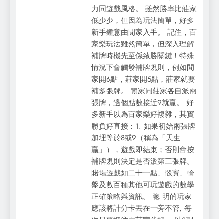
力同遊戲風格。 雖然勝率比莊家
低少少，但因為玩法簡單，好多
新手鍾意由閒家入手。 記住，百
家樂玩法雖然簡單，但深入理解
補牌時機先至係致勝關鍵！特殊
情況下會觸發補牌規則，例如閒
家開6點，莊家開5點，莊家就要
補多張牌。 閒家同莊家各自派兩
張牌，邊個點數接近9就贏。 好
多新手以為百家樂好複雜，其實
勝負好直接：1. 如果初始兩張牌
加埋等於8或9（稱為「天生
贏」），遊戲即結束；否則會按
補牌規則決定是否派第三張牌。
賭場遊戲如二十一點、骰寶、輪
盤及數百種其他可玩遊戲的數學
正確策略與資訊。 聰 明的玩家
應該將計分卡丟在⼀旁不管, 每