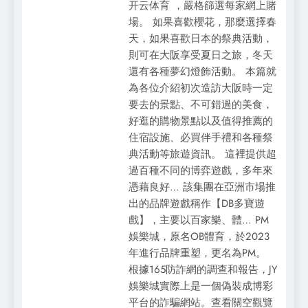
开云体育 ，嚴格篩選每家網上賭
場。 如果喜歡櫻花，那麼選擇春
天，如果喜歡日本的祭典活動，
則可在大阪享受夏日之旅，冬天
還有各種夢幻燈飾活動。 本篇就
為各位介紹初次造訪大阪時一定
要去的景點、不可錯過的美食，
好逛的購物景點以及值得推薦的
住宿設施、必買伴手禮和各種祭
典活動等旅遊資訊。 這裡提供超
過百種不同的博弈遊戲，多年來
憑藉良好… 該集團在亞洲市場推
出的品牌遊戲稱作【DB多寶遊
戲】，主要以百家樂、體… PM
娛樂城，原名OB體育，於2023
年進行品牌重塑，更名為PM。
根據165防詐網的調查和報告，JY
娛樂城實際上是一個偽裝成博彩
平台的詐騙網站。查看關空觀覽