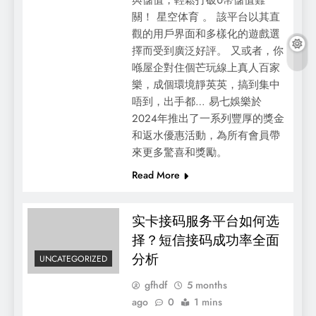
與儲值，輕鬆打破U幣儲值難
關！ 星空体育 。 該平台以其直
觀的用戶界面和多樣化的遊戲選
擇而受到廣泛好評。 又或者，你
喺屋企對住個芒玩線上真人百家
樂，成個環境靜英英，搞到集中
唔到，出手都… 易七娛樂於
2024年推出了一系列豐厚的獎金
和返水優惠活動，為所有會員帶
來更多驚喜和獎勵。
Read More
实卡接码服务平台如何选
择？短信接码成功率全面
分析
UNCATEGORIZED
gfhdf
5 months
ago
0
1 mins