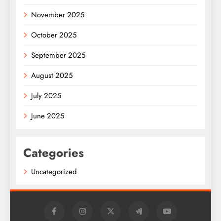
November 2025
October 2025
September 2025
August 2025
July 2025
June 2025
Categories
Uncategorized