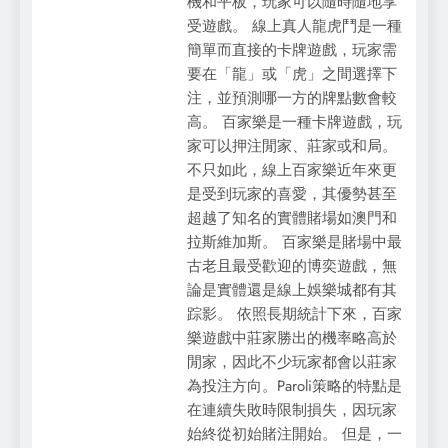
機和平板，玩家可以隨時隨地享
受遊戲。 線上真人龍虎鬥是一種
簡單而直接的卡牌遊戲，玩家需
要在「龍」或「虎」之間選擇下
注，並預測哪一方的牌點數會較
高。 百家樂是一種卡牌遊戲，玩
家可以押注閒家、莊家或和局。
不只如此，線上百家樂近年來更
是受到玩家的喜愛，其優勢甚至
超越了知名的實體賭場如澳門和
拉斯維加斯。 百家樂是賭場中最
古老且最受歡迎的博奕遊戲，無
論是實體還是線上娛樂城都有其
踪影。 依照長期統計下來，百家
樂遊戲中莊家勝出的機率略高於
閒家，因此不少玩家都會以莊家
為投注方向。Paroli策略的特點是
在連續失敗時限制損失，因玩家
始終從初始賭注開始。 但是，一