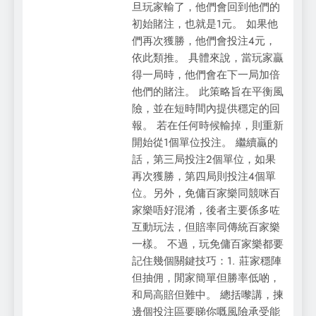
旦玩家輸了，他們會回到他們的
初始賭注，也就是1元。 如果他
們再次獲勝，他們會投注4元，
依此類推。 具體來說，當玩家贏
得一局時，他們會在下一局加倍
他們的賭注。 此策略旨在平衡風
險，並在短時間內提供穩定的回
報。 若在任何時候輸掉，則重新
開始從1個單位投注。 繼續贏的
話，第三局投注2個單位，如果
再次獲勝，第四局則投注4個單
位。另外，免傭百家樂同競咪百
家樂唔好混淆，後者主要係多咗
互動玩法，但賠率同傳統百家樂
一樣。 不過，玩免傭百家樂都要
記住幾個關鍵技巧：1. 莊家穩陣
但抽佣，閒家簡單但勝率低啲，
和局高賠但難中。 總括嚟講，揀
邊個投注區要睇你嘅風險承受能