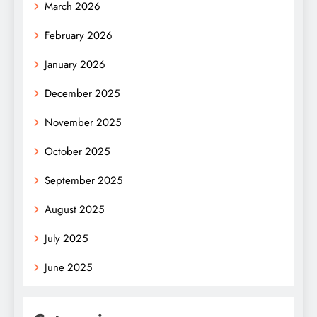
March 2026
February 2026
January 2026
December 2025
November 2025
October 2025
September 2025
August 2025
July 2025
June 2025