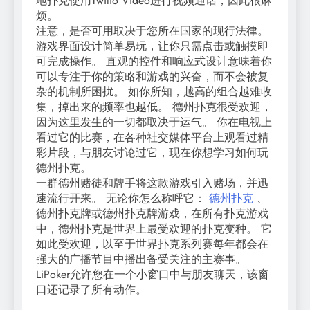
地扑克使用Twilio Video进行视频通话，因此很麻
烦。
注意，是否可用取决于您所在国家的现行法律。
游戏界面设计简单易玩，让你只需点击或触摸即
可完成操作。 直观的控件和响应式设计意味着你
可以专注于你的策略和游戏的兴奋，而不会被复
杂的机制所困扰。 如你所知，越高的组合越难收
集，掉出来的频率也越低。 德州扑克很受欢迎，
因为这里发生的一切都取决于运气。 你在电视上
看过它的比赛，在各种社交媒体平台上观看过精
彩片段，与朋友讨论过它，现在你想学习如何玩
德州扑克。
一群德州赌徒和牌手将这款游戏引入赌场，并迅
速流行开来。 无论你怎么称呼它：
德州扑克
、
德州扑克牌或德州扑克牌游戏，在所有扑克游戏
中，德州扑克是世界上最受欢迎的扑克变种。 它
如此受欢迎，以至于世界扑克系列赛每年都会在
强大的广播节目中播出备受关注的主赛事。
LiPoker允许您在一个小窗口中与朋友聊天，该窗
口还记录了所有动作。