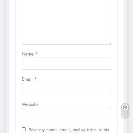
Name
*
Email
*
Website
Save my name, email, and website in this