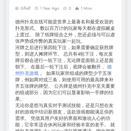
Gfhdf
1 Year Ago
0
1 Mins
德州扑克在线可能是世界上最著名和最受欢迎的
扑克形式。 数以百万计的玩家每天都在虚拟赌桌
上度过。 除了纸牌组合之外，您还必须与可以虚
张声势或作弊的真实玩家一起玩。
河牌之后进行第四轮下注，如果需要确定获胜牌
型，则进入摊牌环节。 总共有4轮下注，每次发
牌后都会进行一轮下注，无论牌是面朝上还是面
朝下。 在最后一轮下注后，底牌会被翻开，
德
州扑克游戏
。 如果玩家所组成的牌型少于五张
牌，例如两对或三条，则使用可用的最高牌来补
齐五张牌的牌型。 公共牌是德州扑克中至关重要
的组成部分，因为它们可以显著影响一手牌的结
果。
无论你是想与真实对手测试技能，还是只想在友
好的游戏中结识新朋友，这款游戏都能满足你的
需求。 凭借其用户友好的界面和激动人心的功
能，它非常适合休闲玩家和经验丰富的老手。 就